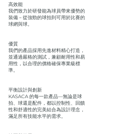
高效能
我們致力於研發能為球員帶來優勢的
裝備－從強勁的球拍到可用於比賽的
球網與球。
優質
我們的產品採用先進材料精心打造，
並通過嚴格的測試，兼顧耐用性和易
用性，以合理的價格確保專業級標
準。
平衡設計與創新
KASACA 的每一款產品—無論是球
拍、球還是配件，都以控制性、回饋
性和舒適性的完美結合為設計理念，
滿足所有技能水平的需求。