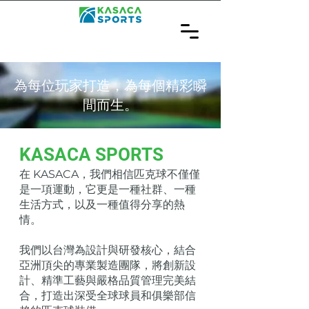
為每位玩家打造，為每個精彩瞬
間而生。
KASACA SPORTS
在 KASACA，我們相信匹克球不僅僅
是一項運動，它更是一種社群、一種
生活方式，以及一種值得分享的熱
情。
我們以台灣為設計與研發核心，結合
亞洲頂尖的專業製造團隊，將創新設
計、精準工藝與嚴格品質管理完美結
合，打造出深受全球球員和俱樂部信