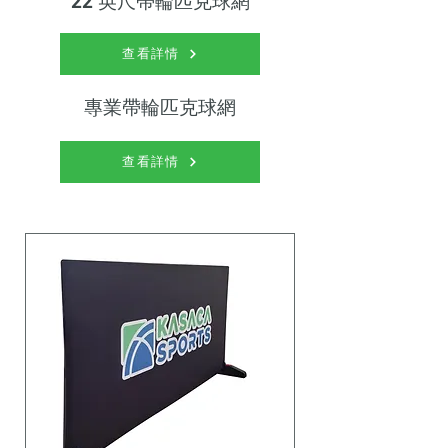
22 英尺帶輪匹克球網
查看詳情
專業帶輪匹克球網
查看詳情