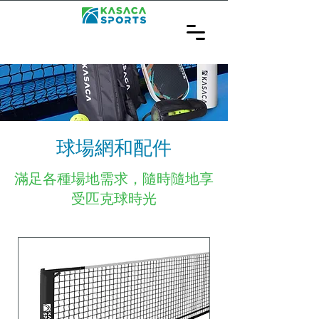
球場網和配件
滿足各種場地需求，隨時隨地享
受匹克球時光