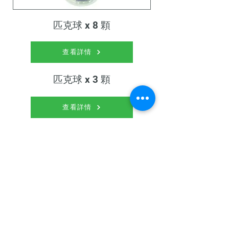
匹克球 x 8 顆
查看詳情
匹克球 x 3 顆
查看詳情