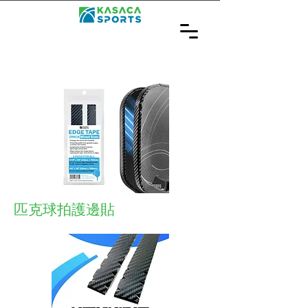
匹克球拍護邊貼