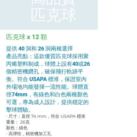
匹克球
匹克球 x 12 顆
提供 40 洞和 26 洞兩種選擇
產品亮點：這款優質匹克球採用聚
丙烯塑料制成，球體上設有40或26
個精密機鑽孔，確保飛行軌跡平
衡。符合 USAPA 標准，保證室內
外場地均能發揮一流性能。球體直
徑74mm，有綠色和白色兩種顏色
可選，專為成人設計，提供穩定的
擊球體驗。
· 尺寸：直徑 74 mm，符合 USAPA 標准
重量： 26克
顏色：綠色
· 高彈性，精密機加工孔