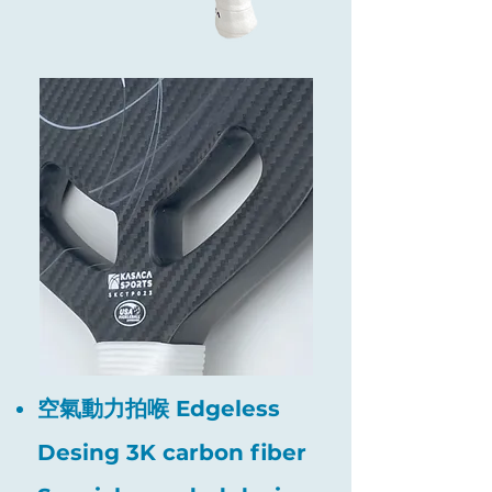
空氣動力拍喉 Edgeless
Desing 3K carbon fiber