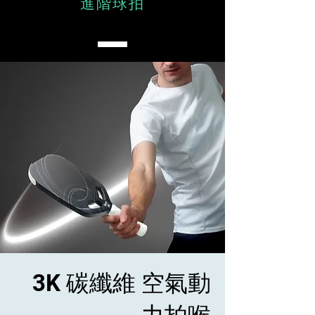
進階球拍
3K 碳纖維 空氣動