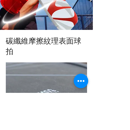
碳纖維摩擦紋理表面球
拍