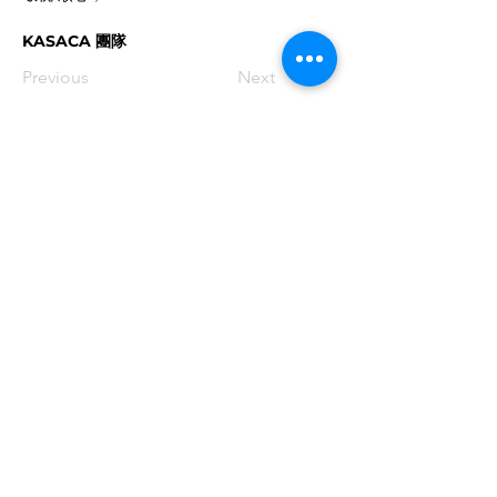
KASACA 團隊
Previous
Next
© 2026 San K C
International Ltd.